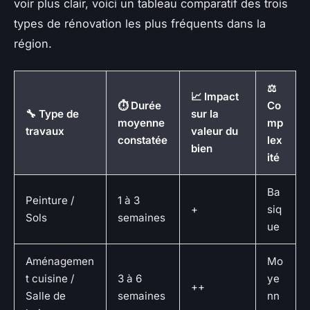
voir plus clair, voici un tableau comparatif des trois
types de rénovation les plus fréquents dans la
région.
⚖️
📈 Impact
⏱️ Durée
Co
🔧 Type de
sur la
moyenne
mp
travaux
valeur du
constatée
lex
bien
ité
Ba
Peinture /
1 à 3
+
siq
Sols
semaines
ue
Aménagemen
Mo
t cuisine /
3 à 6
ye
++
Salle de
semaines
nn