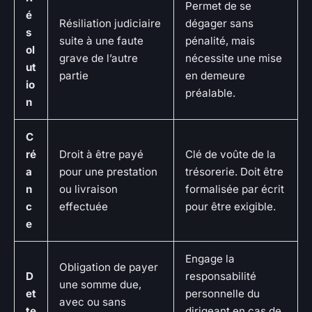
Permet de se
é
Résiliation judiciaire
dégager sans
s
suite à une faute
pénalité, mais
ol
grave de l’autre
nécessite une mise
ut
partie
en demeure
io
préalable.
n
C
ré
Droit à être payé
Clé de voûte de la
a
pour une prestation
trésorerie. Doit être
n
ou livraison
formalisée par écrit
c
effectuée
pour être exigible.
e
Engage la
Obligation de payer
D
responsabilité
une somme due,
et
personnelle du
avec ou sans
te
dirigeant en cas de