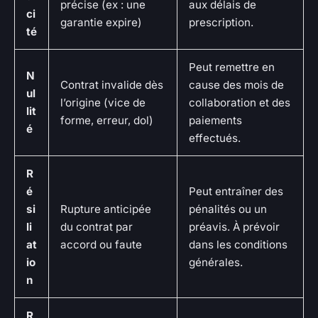
précise (ex : une
aux délais de
ci
garantie expire)
prescription.
té
Peut remettre en
N
Contrat invalide dès
cause des mois de
ul
l’origine (vice de
collaboration et des
lit
forme, erreur, dol)
paiements
é
effectués.
R
é
Peut entraîner des
si
Rupture anticipée
pénalités ou un
li
du contrat par
préavis. À prévoir
at
accord ou faute
dans les conditions
io
générales.
n
R